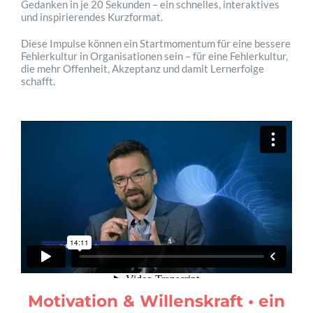
Gedanken in je 20 Sekunden – ein schnelles, interaktives
und inspirierendes Kurzformat.
Diese Impulse können ein Startmomentum für eine bessere
Fehlerkultur in Organisationen sein – für eine Fehlerkultur,
die mehr Offenheit, Akzeptanz und damit Lernerfolge
schafft.
Motivation & Willenskraft • ein