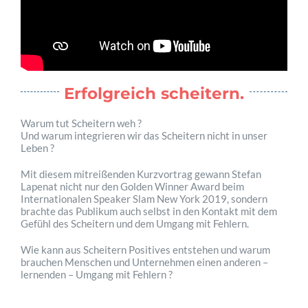
Erfolgreich scheitern.
Warum tut Scheitern weh ?
Und warum integrieren wir das Scheitern nicht in unser
Leben ?
Mit diesem mitreißenden Kurzvortrag gewann Stefan
Lapenat nicht nur den Golden Winner Award beim
Internationalen Speaker Slam New York 2019, sondern
brachte das Publikum auch selbst in den Kontakt mit dem
Gefühl des Scheitern und dem Umgang mit Fehlern.
Wie kann aus Scheitern Positives entstehen und warum
brauchen Menschen und Unternehmen einen anderen –
lernenden – Umgang mit Fehlern ?