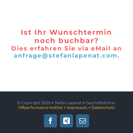
Ist Ihr Wunschtermin
noch buchbar?
Dies erfahren Sie via eMail an
anfrage@stefanlapenat.com
.
© Copyright
2026 • Stefan Lapenat • Geschäftsführer
HRperformance Institut
•
Impressum
•
Datenschutz
Facebook
Xing
E-
Mail