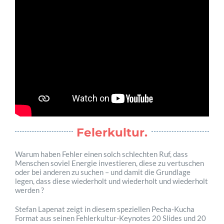
Felerkultur.
Warum haben Fehler einen solch schlechten Ruf, dass
Menschen soviel Energie investieren, diese zu vertuschen
oder bei anderen zu suchen – und damit die Grundlage
legen, dass diese wiederholt und wiederholt und wiederholt
werden ?
Stefan Lapenat zeigt in diesem speziellen Pecha-Kucha
Format aus seinen Fehlerkultur-Keynotes 20 Slides und 20