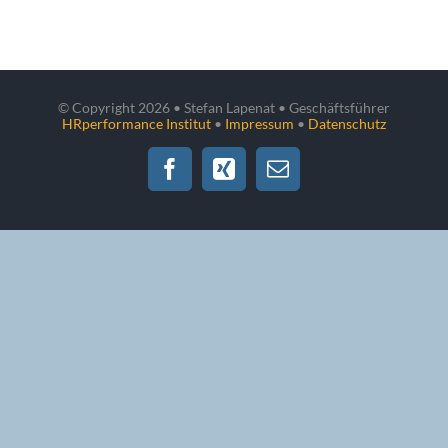
© Copyright
2026 • Stefan Lapenat • Geschäftsführer
HRperformance Institut
•
Impressum
•
Datenschutz
Facebook
Xing
E-
Mail